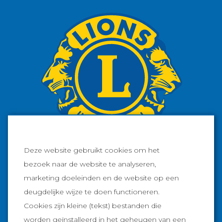
Deze website gebruikt cookies om het
bezoek naar de website te analyseren,
marketing doeleinden en de website op een
Facebook
deugdelijke wijze te doen functioneren.
Cookies zijn kleine (tekst) bestanden die
Instagram
worden geïnstalleerd in het geheugen van een