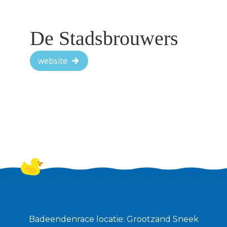
De Stadsbrouwers
website
Badeendenrace locatie: Grootzand Sneek