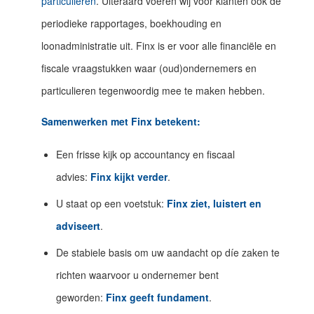
particulieren
. Uiteraard voeren wij voor klanten ook de
periodieke rapportages, boekhouding en
loonadministratie uit. Finx is er voor alle financiële en
fiscale vraagstukken waar (oud)ondernemers en
particulieren tegenwoordig mee te maken hebben.
Samenwerken met Finx betekent:
Een frisse kijk op accountancy en fiscaal
advies:
Finx
kijkt verder
.
U staat op een voetstuk:
Finx
ziet, luistert en
adviseert
.
De stabiele basis om uw aandacht op díe zaken te
richten waarvoor u ondernemer bent
geworden:
Finx
geeft fundament
.